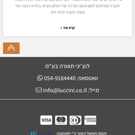
תקרה מומלצים לשם עיצוב מודרני של הסלון והבית. בחירה נכונה של
צמודי תקרה לבית היא
קרא עוד »
לוצ'יני תאורה בע"מ
וואטסאפ: 054-9184440
מייל: info@luccini.co.il
הקמה ותפעול האתר ע"י חשבשבת